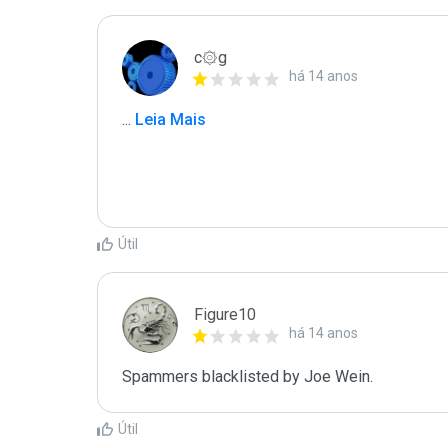
c۞g
há 14 anos
...
 Leia Mais
Útil
Figure10
há 14 anos
Spammers blacklisted by Joe Wein.
Útil