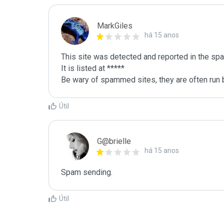
MarkGiles
há 15 anos
This site was detected and reported in the spa
It is listed at *****

Be wary of spammed sites, they are often run b
Útil
G@brielle
há 15 anos
Spam sending.
Útil