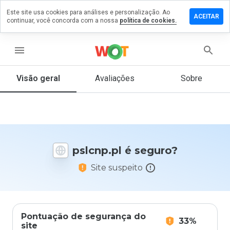
Este site usa cookies para análises e personalização. Ao
ixe um
ACEITAR
continuar, você concorda com a nossa
política de cookies.
mentário
m
lcnp.pl
menu
Visão geral
Avaliações
Sobre
De 1
a 5,
que
nota
você
pslcnp.pl é seguro?
daria
a
Site suspeito
este
site?
Pontuação de segurança do
33%
site