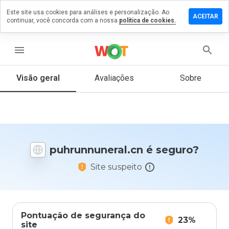
Este site usa cookies para análises e personalização. Ao
e um
ACEITAR
continuar, você concorda com a nossa
política de cookies.
ntário em
nnuneral.cn
menu
Visão geral
Avaliações
Sobre
De 1
a 5,
que
nota
você
daria
puhrunnuneral.cn é seguro?
a
este
Site suspeito
site?
Pontuação de segurança do
23%
site