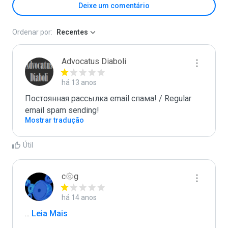
Deixe um comentário
Ordenar por:
Recentes
Advocatus Diaboli
há 13 anos
Постоянная рассылка email спама! / Regular 
email spam sending!
Mostrar tradução
Útil
c۞g
há 14 anos
...
 Leia Mais