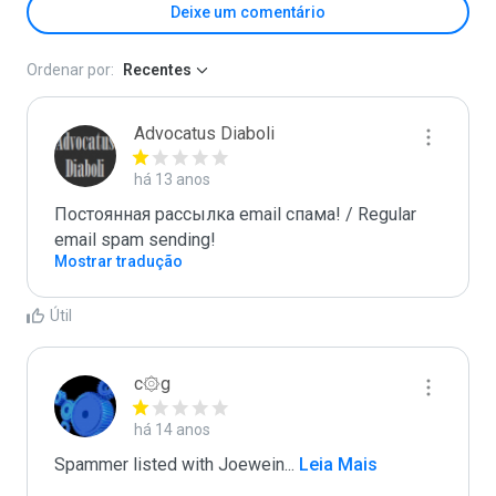
Deixe um comentário
Ordenar por:
Recentes
Advocatus Diaboli
há 13 anos
Постоянная рассылка email спама! / Regular 
email spam sending!
Mostrar tradução
Útil
c۞g
há 14 anos
Spammer listed with Joewein
...
 Leia Mais