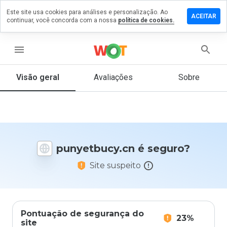
Este site usa cookies para análises e personalização. Ao
xe um
ACEITAR
continuar, você concorda com a nossa
política de cookies.
entário
yetbucy.cn
menu
Visão geral
Avaliações
Sobre
De 1
a 5,
que
nota
você
punyetbucy.cn é seguro?
daria
a
Site suspeito
este
site?
Pontuação de segurança do
23%
site