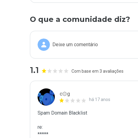
O que a comunidade diz?
Deixe um comentário
1.1
Com base em 3 avaliações
c۞g
há 17 anos
Spam Domain Blacklist

re:

*****