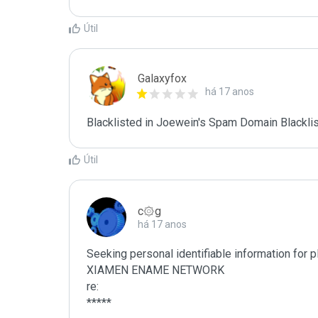
Útil
Galaxyfox
há 17 anos
Blacklisted in Joewein's Spam Domain Blacklist
Útil
c۞g
há 17 anos
Seeking personal identifiable information for 
XIAMEN ENAME NETWORK

re:

*****