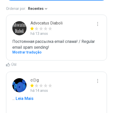
Ordenar por:
Recentes
Advocatus Diaboli
há 13 anos
Постоянная рассылка email спама! / Regular 
email spam sending!
Mostrar tradução
Útil
c۞g
há 14 anos
...
 Leia Mais