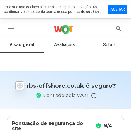
Este site usa cookies para análises e personalização. Ao
xe um
ACEITAR
continuar, você concorda com a nossa
política de cookies.
entário
rbs-
hore.co.uk
menu
Visão geral
Avaliações
Sobre
De 1
a 5,
que
nota
você
rbs-offshore.co.uk é seguro?
daria
a
Confiado pela WOT
este
site?
Pontuação de segurança do
N/A
site