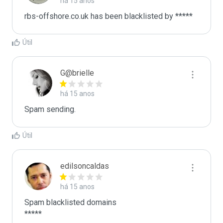
há 15 anos
rbs-offshore.co.uk has been blacklisted by ***** 
Útil
G@brielle
há 15 anos
Spam sending.
Útil
edilsoncaldas
há 15 anos
Spam blacklisted domains

*****