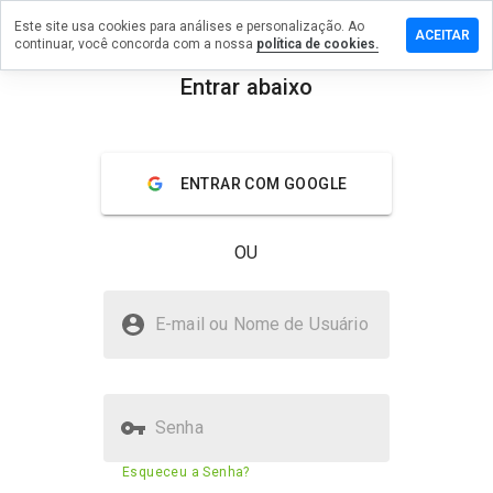
Este site usa cookies para análises e personalização. Ao
e um
ACEITAR
continuar, você concorda com a nossa
política de cookies.
ntário em
lcrown.info
Entrar abaixo
menu
Visão geral
Avaliações
Sobre
ENTRAR COM GOOGLE
De 1
a 5,
que
OU
nota
você
daria
rebelcrown.info é seguro?
a
E-mail ou Nome de Usuário
este
Site desconhecido
site?
Senha
Pontuação de segurança do
N/A
Esqueceu a Senha?
site