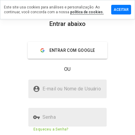
Este site usa cookies para análises e personalização. Ao
e um
ACEITAR
continuar, você concorda com a nossa
política de cookies.
ntário em
lsafedeal.ru
Entrar abaixo
menu
Visão geral
Avaliações
Sobre
ENTRAR COM GOOGLE
De 1
a 5,
que
OU
nota
você
daria
refillsafedeal.ru é seguro?
a
E-mail ou Nome de Usuário
este
Não confiado pelo WOT
site?
Senha
Pontuação de segurança do
N/A
Esqueceu a Senha?
site