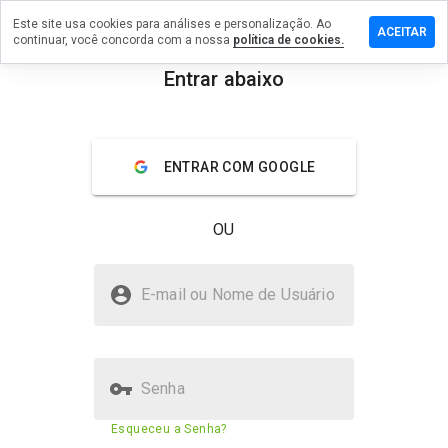
Este site usa cookies para análises e personalização. Ao
xe um
ACEITAR
continuar, você concorda com a nossa
política de cookies.
entário
Entrar abaixo
oactive.de
menu
Visão geral
Avaliações
Sobre
ENTRAR COM GOOGLE
De 1
a 5,
OU
que
nota
você
regioactive.de é seguro?
daria
E-mail ou Nome de Usuário
a
Confiado pela WOT
este
site?
Senha
Pontuação de segurança do
79%
Esqueceu a Senha?
site