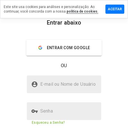
Este site usa cookies para análises e personalização. Ao
 comentário
ACEITAR
continuar, você concorda com a nossa
política de cookies.
ithdrawnc.info
Entrar abaixo
menu
Visão geral
Avaliações
Sobre
ENTRAR COM GOOGLE
De 1
a 5,
que
OU
nota
você
daria
renewedwithdrawnc.info é
a
E-mail ou Nome de Usuário
seguro?
este
site?
Site suspeito
Senha
Pontuação de segurança do
Esqueceu a Senha?
23%
site