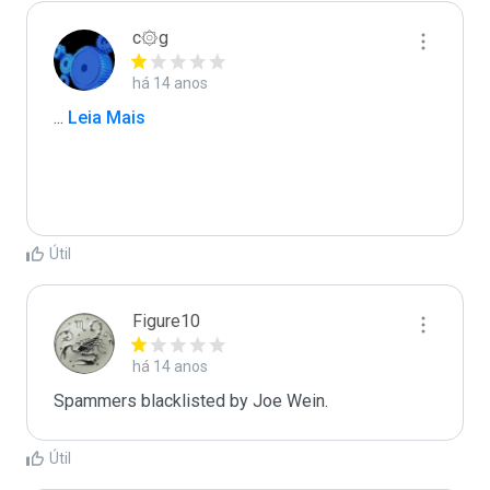
c۞g
há 14 anos
...
 Leia Mais
Útil
Figure10
há 14 anos
Spammers blacklisted by Joe Wein.
Útil