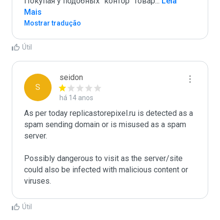
Покупая у подобных "контор" товар
...
 Leia 
Mais
Mostrar tradução
Útil
seidon
S
há 14 anos
As per today replicastorepixel.ru is detected as a 
spam sending domain or is misused as a spam 
server. 

Possibly dangerous to visit as the server/site 
could also be infected with malicious content or 
Útil