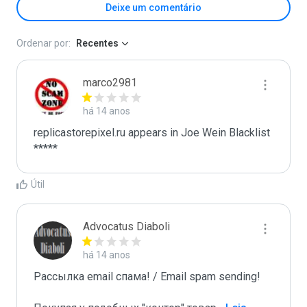
Deixe um comentário
Ordenar por:
Recentes
marco2981
há 14 anos
replicastorepixel.ru appears in Joe Wein Blacklist

*****
Útil
Advocatus Diaboli
há 14 anos
Рассылка email спама! / Email spam sending! 
