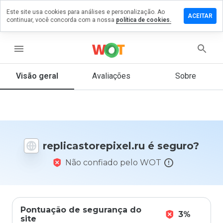
Este site usa cookies para análises e personalização. Ao
 um
ACEITAR
continuar, você concorda com a nossa
política de cookies.
tário em
astorepixel.ru
menu
Visão geral
Avaliações
Sobre
De 1
a 5,
que
nota
você
daria
replicastorepixel.ru é seguro?
a
este
Não confiado pelo WOT
site?
Pontuação de segurança do
3%
site