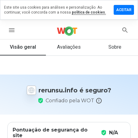
Este site usa cookies para análises e personalização. Ao
ixe um
ACEITAR
continuar, você concorda com a nossa
política de cookies.
mentário
m
runsu.info
menu
Visão geral
Avaliações
Sobre
De 1
a 5,
que
nota
você
rerunsu.info é seguro?
daria
a
Confiado pela WOT
este
site?
Pontuação de segurança do
N/A
site