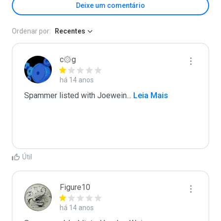
Deixe um comentário
Ordenar por:
Recentes
c۞g
há 14 anos
Spammer listed with Joewein
...
 Leia Mais
Útil
Figure10
há 14 anos