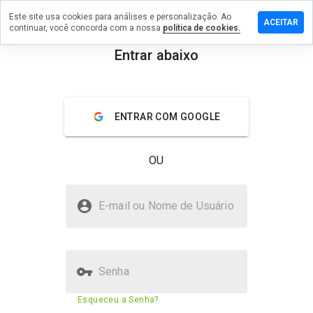
Este site usa cookies para análises e personalização. Ao
ixe um
ACEITAR
continuar, você concorda com a nossa
política de cookies.
mentário
Entrar abaixo
apoqaw.cn
menu
Visão geral
Avaliações
Sobre
ENTRAR COM GOOGLE
De 1
a 5,
OU
que
nota
você
rhapoqaw.cn é seguro?
daria
E-mail ou Nome de Usuário
a
Site suspeito
este
site?
Senha
Pontuação de segurança do
15%
Esqueceu a Senha?
site