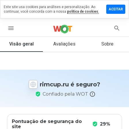
Este site usa cookies para análises e personalização. Ao
ixe um
ACEITAR
continuar, você concorda com a nossa
política de cookies.
mentário
m
mcup.ru
menu
Visão geral
Avaliações
Sobre
De 1
a 5,
que
nota
você
rimcup.ru é seguro?
daria
a
Confiado pela WOT
este
site?
Pontuação de segurança do
29%
site