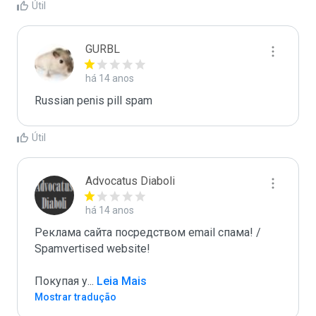
Útil
GURBL
há 14 anos
Russian penis pill spam
Útil
Advocatus Diaboli
há 14 anos
Реклама сайта посредством email спама! / 
Spamvertised website!

Покупая у
...
 Leia Mais
Mostrar tradução