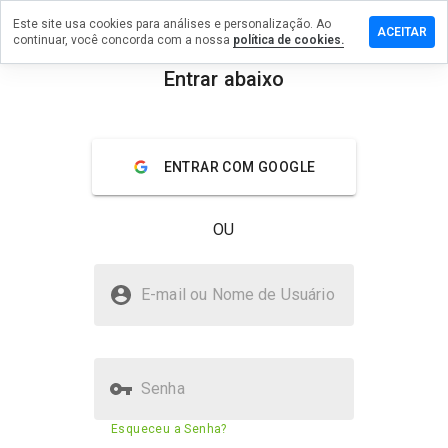
Este site usa cookies para análises e personalização. Ao
ixe um
ACEITAR
continuar, você concorda com a nossa
política de cookies.
mentário
Entrar abaixo
dolego.ru
menu
Visão geral
Avaliações
Sobre
ENTRAR COM GOOGLE
De 1
a 5,
OU
que
nota
você
rondolego.ru é seguro?
daria
E-mail ou Nome de Usuário
a
Não confiado pelo WOT
este
site?
Senha
Pontuação de segurança do
26%
Esqueceu a Senha?
site