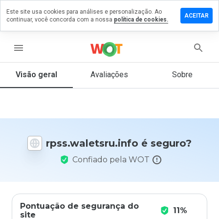
Este site usa cookies para análises e personalização. Ao
 um
ACEITAR
continuar, você concorda com a nossa
política de cookies.
tário em
waletsru.info
menu
Visão geral
Avaliações
Sobre
De 1
a 5,
que
nota
você
daria
rpss.waletsru.info é seguro?
a
este
Confiado pela WOT
site?
Pontuação de segurança do
11%
site