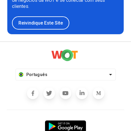
de negócios da WOT e se conectar com seus
clientes.
Reivindique Este Site
Português