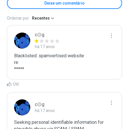
Deixe um comentário
Ordenar por:
Recentes
c۞g
há 17 anos
Blacklisted: spamvertised website

re:

*****
Útil
c۞g
há 17 anos
Seeking personal identifiable information for 
plausible abuse via SCAM / SPAM
