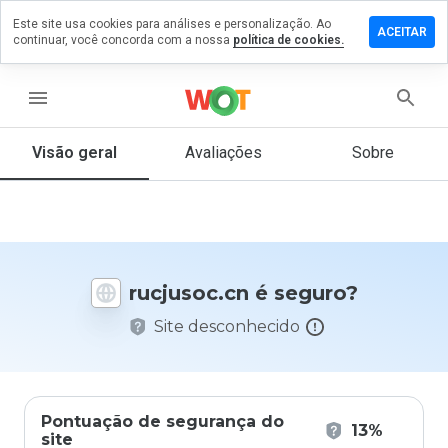
Este site usa cookies para análises e personalização. Ao
ixe um
ACEITAR
continuar, você concorda com a nossa
política de cookies.
mentário
m
cjusoc.cn
menu
Visão geral
Avaliações
Sobre
De 1
a 5,
que
nota
você
rucjusoc.cn é seguro?
daria
a
Site desconhecido
este
site?
Pontuação de segurança do
13%
site