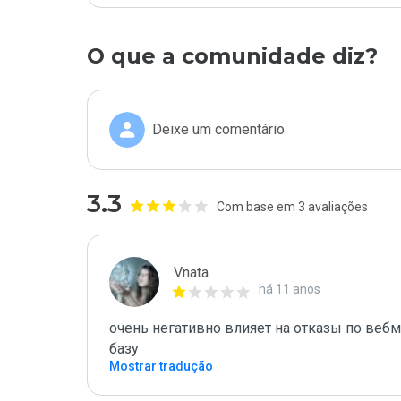
O que a comunidade diz?
Deixe um comentário
3.3
Com base em 3 avaliações
Vnata
há 11 anos
очень негативно влияет на отказы по вебма
базу
Mostrar tradução