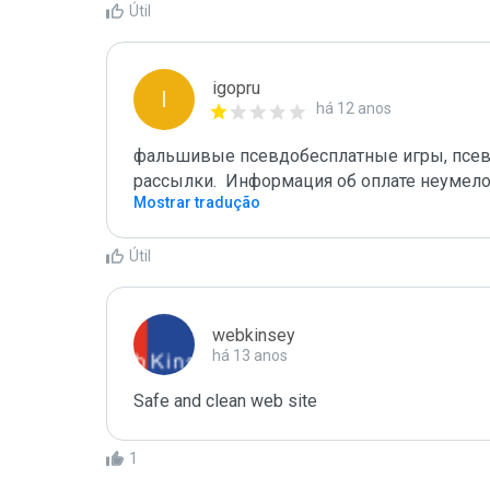
Útil
igopru
I
há 12 anos
фальшивые псевдобесплатные игры, псевд
рассылки.  Информация об оплате неумело
Mostrar tradução
Útil
webkinsey
há 13 anos
Safe and clean web site
1