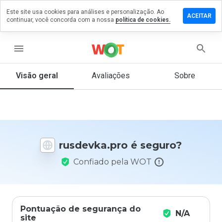
Este site usa cookies para análises e personalização. Ao
ixe um
ACEITAR
continuar, você concorda com a nossa
política de cookies.
entário
devka.pro
menu
Visão geral
Avaliações
Sobre
De 1
a 5,
que
nota
você
rusdevka.pro é seguro?
daria
a
Confiado pela WOT
este
site?
Pontuação de segurança do
N/A
site