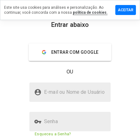
Este site usa cookies para análises e personalização. Ao
um
ACEITAR
continuar, você concorda com a nossa
política de cookies.
ário em
ienceearly.cn
Entrar abaixo
menu
Visão geral
Avaliações
Sobre
ENTRAR COM GOOGLE
De 1
a 5,
que
OU
nota
você
daria
rusicscienceearly.cn é seguro?
a
E-mail ou Nome de Usuário
este
Site suspeito
site?
Senha
Pontuação de segurança do
29%
Esqueceu a Senha?
site