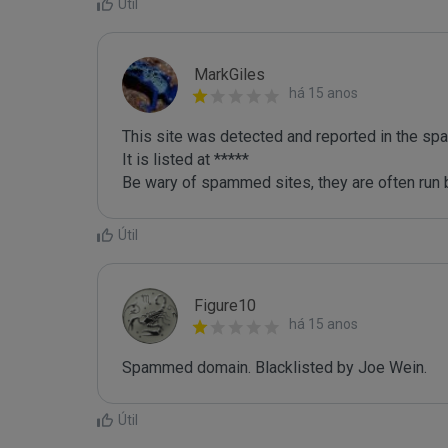
Útil
MarkGiles
há 15 anos
This site was detected and reported in the spa
It is listed at *****

Be wary of spammed sites, they are often run b
Útil
Figure10
há 15 anos
Spammed domain. Blacklisted by Joe Wein.
Útil