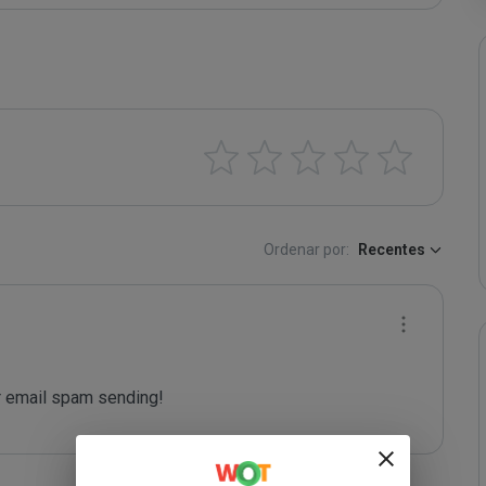
Ordenar por:
Recentes
 email spam sending!