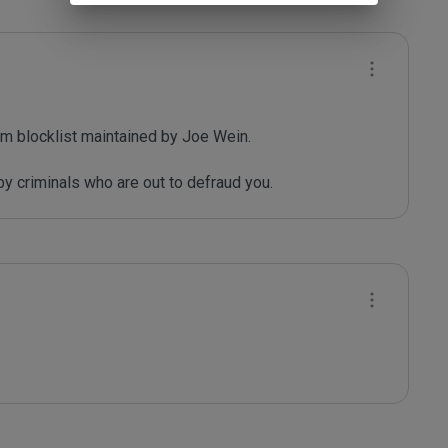
m blocklist maintained by Joe Wein.

y criminals who are out to defraud you.