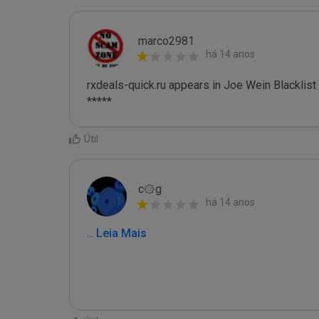
marco2981
há 14 anos
rxdeals-quick.ru appears in Joe Wein Blacklist

*****
Útil
c۞g
há 14 anos
...
 Leia Mais