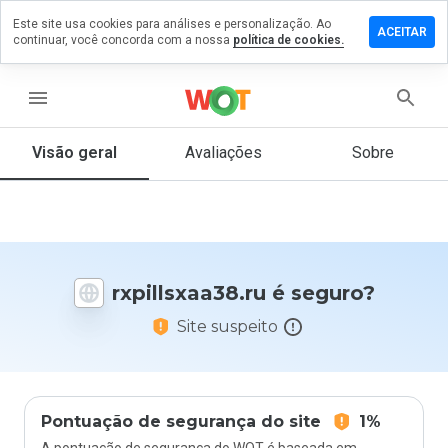
Este site usa cookies para análises e personalização. Ao
xe um
ACEITAR
continuar, você concorda com a nossa
política de cookies.
entário
llsxaa38.ru
menu
Visão geral
Avaliações
Sobre
De 1
a 5,
que
nota
você
rxpillsxaa38.ru é seguro?
daria
a
Site suspeito
este
site?
Pontuação de segurança do site
1%