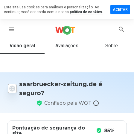
Este site usa cookies para análises e personalização. Ao
xe um
ACEITAR
continuar, você concorda com a nossa
política de cookies.
entário
rbruecker-
menu
tung.de
Visão geral
Avaliações
Sobre
De 1
a 5,
que
nota
saarbruecker-zeitung.de é
você
seguro?
daria
a
Confiado pela WOT
este
site?
Pontuação de segurança do
85%
site