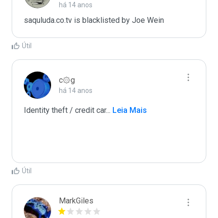
há 14 anos
saquluda.co.tv is blacklisted by Joe Wein 
Útil
c۞g
há 14 anos
Identity theft / credit car
...
 Leia Mais
Útil
MarkGiles