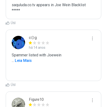
saquluda.co.tv appears in Joe Wein Blacklist

*****
Útil
c۞g
há 14 anos
...
 Leia Mais
Útil
Figure10