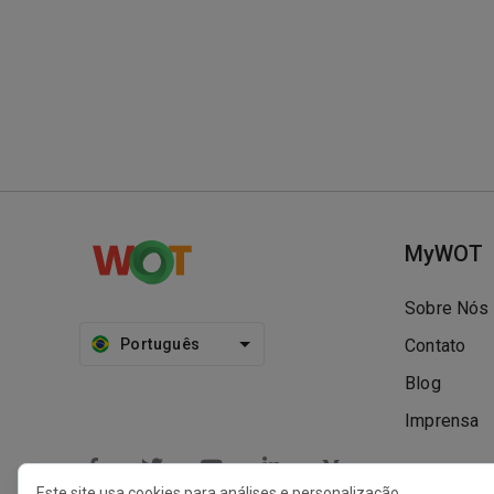
MyWOT
Sobre Nós
Português
Contato
Blog
Imprensa
Este site usa cookies para análises e personalização.