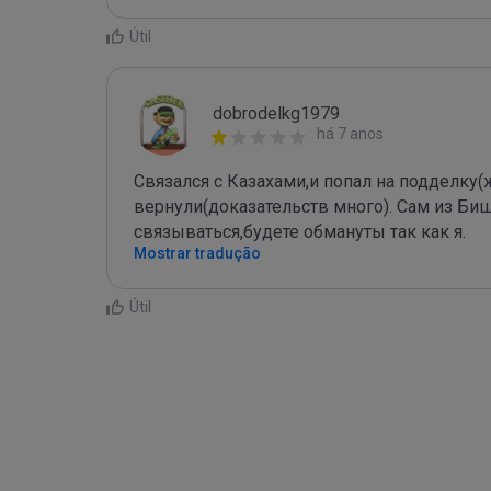
Útil
dobrodelkg1979
há 7 anos
Связался с Казахами,и попал на подделку(ж
вернули(доказательств много). Сам из Биш
связываться,будете обмануты так как я.
Mostrar tradução
Útil