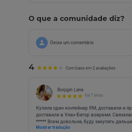
O que a comunidade diz?
Deixe um comentário
4
Com base em 2 avaliações
Borjigin Lana
há 7 anos
Купила один контейнер RM, доставили и пр
доставили в Улан-Батор вовремя. Связалась 
***** Всем довольна, буду закупать даль
Mostrar tradução