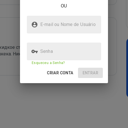
OU
E-mail ou Nome de Usuário
идкое стекло,все как на сайте),деньги мне не 
Senha
кека. Никому не советую с ними 
Esqueceu a Senha?
CRIAR CONTA
ENTRAR