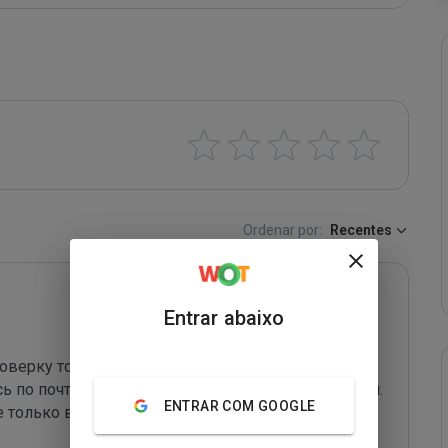
Ordenar por:
Recentes
Entrar abaixo
оверку товар прошел. Нареканий нету. Товар 
по почте ukr-himiya@ya.ru, уточняла детали по тел. 
ENTRAR COM GOOGLE
ше только в УКР-Химии. Рекомендую.