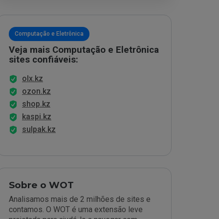
Computação e Eletrônica
Veja mais Computação e Eletrônica
sites confiáveis:
olx.kz
ozon.kz
shop.kz
kaspi.kz
sulpak.kz
Sobre o WOT
Analisamos mais de 2 milhões de sites e
contamos. O WOT é uma extensão leve