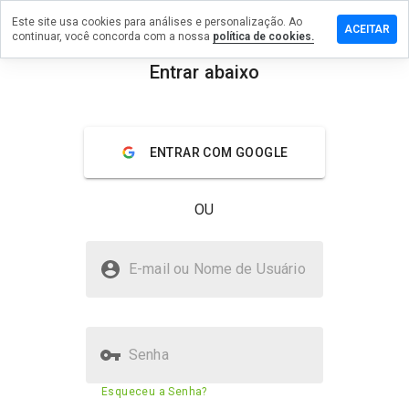
Este site usa cookies para análises e personalização. Ao
e um
ACEITAR
continuar, você concorda com a nossa
política de cookies.
tário em
pullsame.cn
Entrar abaixo
menu
Visão geral
Avaliações
Sobre
ENTRAR COM GOOGLE
De 1
a 5,
que
OU
nota
você
daria
scoolpullsame.cn é seguro?
a
E-mail ou Nome de Usuário
este
Não confiado pelo WOT
site?
Senha
Pontuação de segurança do
30%
Esqueceu a Senha?
site