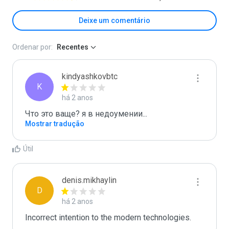
Deixe um comentário
Ordenar por:
Recentes
kindyashkovbtc
K
há 2 anos
Что это ваще? я в недоумении...
Mostrar tradução
Útil
denis.mikhaylin
D
há 2 anos
Incorrect intention to the modern technologies. 