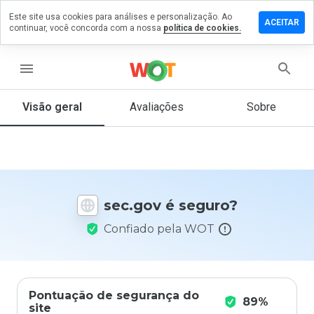
Este site usa cookies para análises e personalização. Ao
ixe um
ACEITAR
continuar, você concorda com a nossa
política de cookies.
mentário
m
c.gov
menu
Visão geral
Avaliações
Sobre
De 1
a 5,
que
nota
você
sec.gov é seguro?
daria
a
Confiado pela WOT
este
site?
Pontuação de segurança do
89%
site