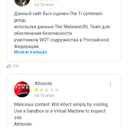
há 16 anos
Данный сайт был оценен The Ti continium 
group,

используя данные The MalwareURL Team для 
обеспечения безопасности 

участников WOT содружества в Российской 
Федерации.
Mostrar tradução
Útil
Athlonite
há 16 anos
Malicious content. Will infect simply by visiting. 
Use a Sandbox or a Virtual Machine to inspect 
site.

Athlonite.