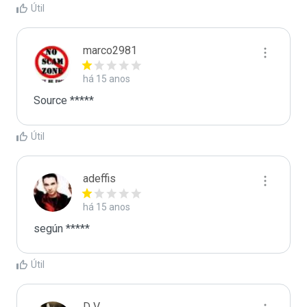
Útil
marco2981
há 15 anos
Source *****
Útil
adeffis
há 15 anos
según *****
Útil
D V