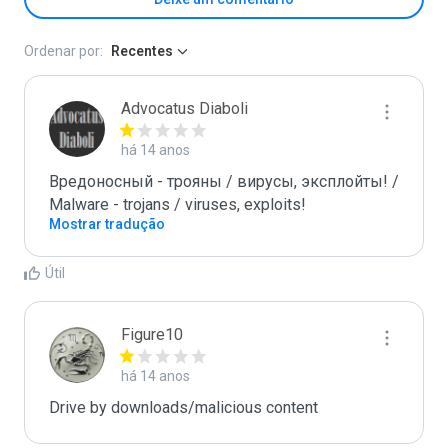
Ordenar por:
Recentes
Advocatus Diaboli
há 14 anos
Вредоносный - трояны / вирусы, эксплойты! / 
Malware - trojans / viruses, exploits!
Mostrar tradução
Útil
Figure10
há 14 anos
Drive by downloads/malicious content