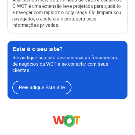
O WOT é uma extensão leve projetada para ajudá-lo
a navegar com rapidez e segurança. Ele limpará seu
navegador, o acelerará e protegerá suas
informações privadas.
Este é o seu site?
Reivindique seu site para acessar as ferramentas
de negócios da WOT e se conectar com seus
clientes.
Reivindique Este Site