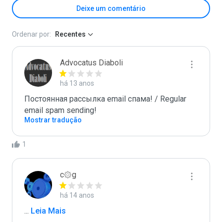
Deixe um comentário
Ordenar por:
Recentes
Advocatus Diaboli
há 13 anos
Постоянная рассылка email спама! / Regular 
email spam sending!
Mostrar tradução
1
c۞g
há 14 anos
...
 Leia Mais