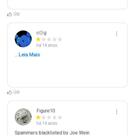
Útil
c۞g
há 14 anos
...
 Leia Mais
Útil
Figure10
há 14 anos
Spammers blacklisted by Joe Wein 