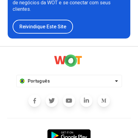
de negócios da WOT e se conectar com seus
clientes.
Reivindique Este Site
Português