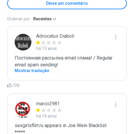
Deixe um comentário
Ordenar por:
Recentes
Advocatus Diaboli
há 13 anos
Постоянная рассылка email спама! / Regular 
email spam sending!
Mostrar tradução
Útil
marco2981
há 14 anos
sexgirlsflirt.ru appears in Joe Wein Blacklist

*****