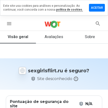
Este site usa cookies para análises e personalização. Ao
xe um
ACEITAR
continuar, você concorda com a nossa
política de cookies.
entário
irlsflirt.ru
menu
Visão geral
Avaliações
Sobre
De 1
a 5,
que
nota
você
sexgirlsflirt.ru é seguro?
daria
a
Site desconhecido
este
site?
Pontuação de segurança do
N/A
site