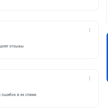
далят отзывы
 ошибок в их спаме.