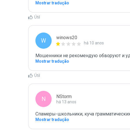
Mostrar tradução
Útil
winows20
W
há 10 anos
Мошенники не рекомендую обворуют и у
Mostrar tradução
Útil
NStorm
N
há 13 anos
Спамеры-школьники, куча грамматических
Mostrar tradução