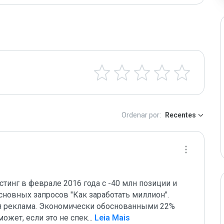
Ordenar por:
Recentes
истинг в феврале 2016 года с -40 млн позиции и 
сновных запросов "Как заработать миллион". 
 реклама. Экономически обоснованными 22% 
ожет, если это не спек
...
 Leia Mais