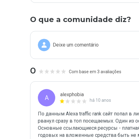
O que a comunidade diz?
Deixe um comentário
0
Com base em 3 avaliações
alexphobia
A
há 10 anos
По данным Alexa traffic rank сайт попал в л
рванул сразу в топ посещаемых. Один из о
Основные ссылающиеся ресурсы - платная
годовых на вложенные средства быть не м