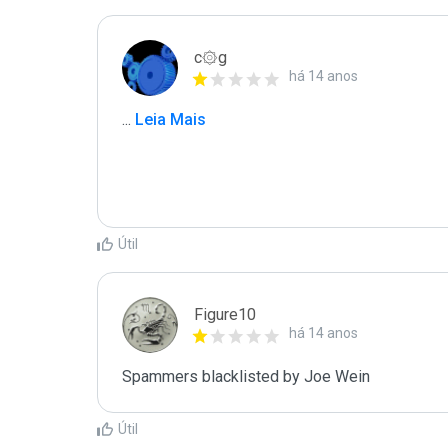
c۞g
há 14 anos
...
 Leia Mais
Útil
Figure10
há 14 anos
Spammers blacklisted by Joe Wein 
Útil