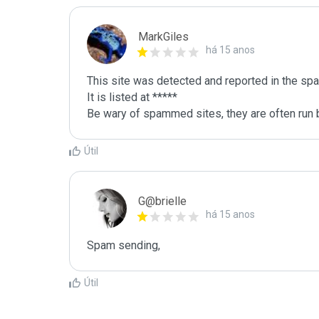
MarkGiles
há 15 anos
This site was detected and reported in the spa
It is listed at *****

Be wary of spammed sites, they are often run b
Útil
G@brielle
há 15 anos
Spam sending,
Útil