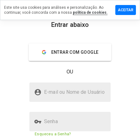
Este site usa cookies para análises e personalização. Ao
ixe um
ACEITAR
continuar, você concorda com a nossa
política de cookies.
mentário
m
Entrar abaixo
roc.pl
menu
Visão geral
Avaliações
Sobre
ENTRAR COM GOOGLE
De 1
a 5,
OU
que
nota
você
skroc.pl é seguro?
daria
E-mail ou Nome de Usuário
a
Site desconhecido
este
site?
Site verificado
Senha
Pontuação de segurança do
Esqueceu a Senha?
29%