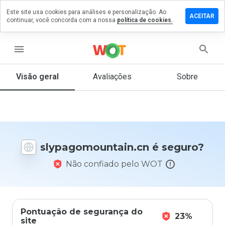
Este site usa cookies para análises e personalização. Ao
 um
ACEITAR
continuar, você concorda com a nossa
política de cookies.
ário em
omountain.cn
menu
Visão geral
Avaliações
Sobre
De 1
a 5,
que
nota
você
daria
slypagomountain.cn é seguro?
a
este
Não confiado pelo WOT
site?
Pontuação de segurança do
23%
site