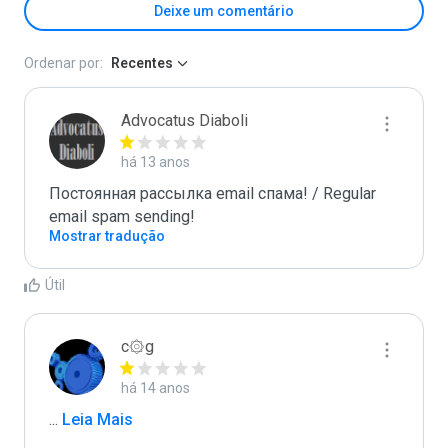
Deixe um comentário
Ordenar por:
Recentes
Advocatus Diaboli
há 13 anos
Постоянная рассылка email спама! / Regular 
email spam sending!
Mostrar tradução
Útil
c۞g
há 14 anos
...
 Leia Mais