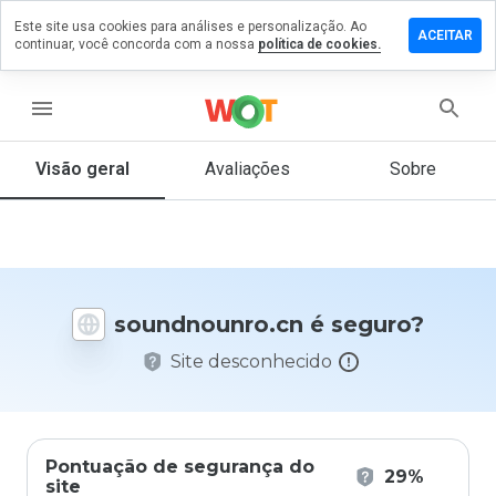
Este site usa cookies para análises e personalização. Ao
e um
ACEITAR
continuar, você concorda com a nossa
política de cookies.
ntário em
dnounro.cn
menu
Visão geral
Avaliações
Sobre
De 1
a 5,
que
nota
você
daria
soundnounro.cn é seguro?
a
este
Site desconhecido
site?
Pontuação de segurança do
29%
site