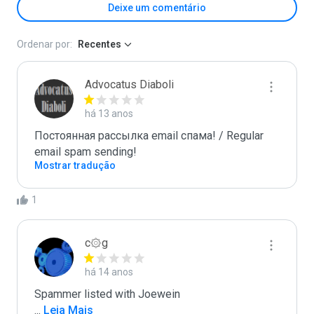
Deixe um comentário
Ordenar por:
Recentes
Advocatus Diaboli
há 13 anos
Постоянная рассылка email спама! / Regular 
email spam sending!
Mostrar tradução
1
c۞g
há 14 anos
...
 Leia Mais