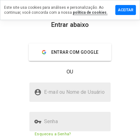
Este site usa cookies para análises e personalização. Ao
ixe um
ACEITAR
continuar, você concorda com a nossa
política de cookies.
mentário
m
Entrar abaixo
vetnik-
menu
.ru
Visão geral
Avaliações
Sobre
ENTRAR COM GOOGLE
De 1
OU
a 5,
que
nota
sovetnik-my.ru é seguro?
você
E-mail ou Nome de Usuário
daria
Não confiado pelo WOT
a
este
site?
Senha
Pontuação de segurança do site
1%
Esqueceu a Senha?