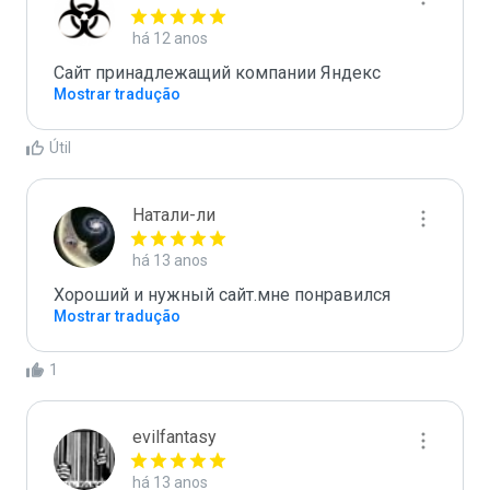
há 12 anos
Сайт принадлежащий компании Яндекс 
Mostrar tradução
Útil
Натали-ли
há 13 anos
Хороший и нужный сайт.мне понравился 
Mostrar tradução
1
evilfantasy
há 13 anos