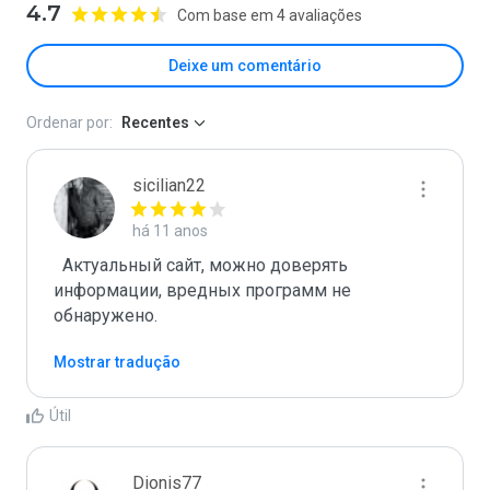
4.7
Com base em 4 avaliações
Deixe um comentário
Ordenar por:
Recentes
sicilian22
há 11 anos
  Актуальный сайт, можно доверять 
информации, вредных программ не 
обнаружено.

Mostrar tradução
Útil
Dionis77