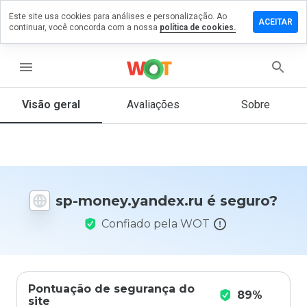
Este site usa cookies para análises e personalização. Ao
e um
ACEITAR
continuar, você concorda com a nossa
política de cookies.
ntário em
y.yandex.ru
menu
Visão geral
Avaliações
Sobre
De 1
a 5,
que
nota
você
sp-money.yandex.ru é seguro?
daria
a
Confiado pela WOT
este
site?
Pontuação de segurança do
89%
site