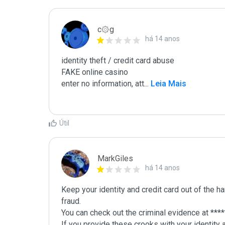
c۞g
há 14 anos
identity theft / credit card abuse

FAKE online casino

enter no information, att
...
 Leia Mais
Útil
MarkGiles
há 14 anos
Keep your identity and credit card out of the h
fraud.

You can check out the criminal evidence at *****
If you provide these crooks with your identity a