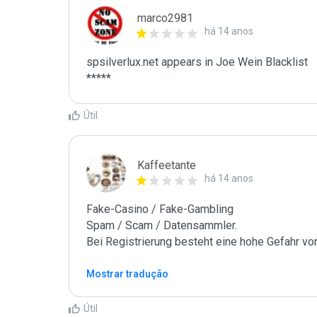
marco2981
há 14 anos
spsilverlux.net appears in Joe Wein Blacklist

*****
Útil
Kaffeetante
há 14 anos
Fake-Casino / Fake-Gambling

Spam / Scam / Datensammler.

Bei Registrierung besteht eine hohe Gefahr vo
Mostrar tradução
Útil