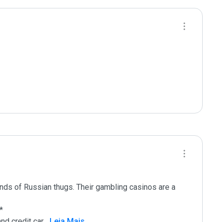
ands of Russian thugs. Their gambling casinos are a 


nd credit car
...
 Leia Mais