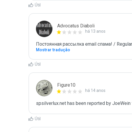
Útil
Advocatus Diaboli
há 13 anos
Постоянная рассылка email спама! / Regular
Mostrar tradução
Útil
Figure10
há 14 anos
spsilverlux.net has been reported by JoeWein 
Útil