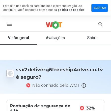
Este site usa cookies para análises e personalização. Ao
entário em
ACEITAR
continuar, você concorda com a nossa
política de cookies.
freeship4olve.co.tv
menu
Visão geral
Avaliações
Sobre
De 1
a 5,
que
nota
você
daria
a
ssx2deliverg6freeship4olve.co.tv
este
é seguro?
site?
Não confiado pelo WOT
Pontuação de segurança do
32%
site