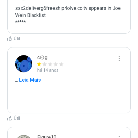
ssx2deliverg6freeship4olve.co.tv appears in Joe 
Wein Blacklist

*****
Útil
c۞g
há 14 anos
...
 Leia Mais
Útil
Figure10