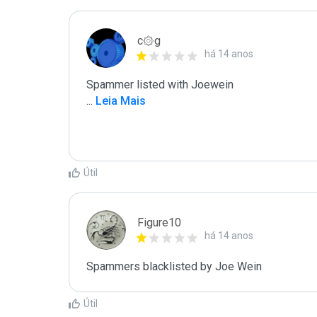
c۞g
há 14 anos
...
 Leia Mais
Útil
Figure10
há 14 anos
Spammers blacklisted by Joe Wein 
Útil