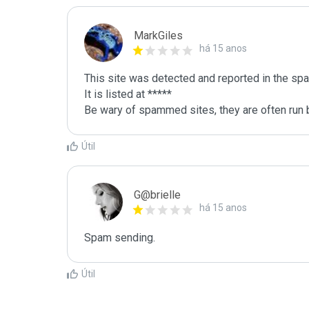
MarkGiles
há 15 anos
This site was detected and reported in the spa
It is listed at *****

Be wary of spammed sites, they are often run b
Útil
G@brielle
há 15 anos
Spam sending.
Útil