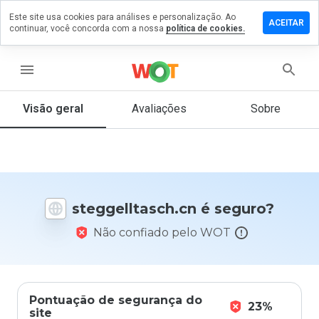
Este site usa cookies para análises e personalização. Ao
e um
ACEITAR
continuar, você concorda com a nossa
política de cookies.
ntário em
elltasch.cn
menu
Visão geral
Avaliações
Sobre
De 1
a 5,
que
nota
você
daria
steggelltasch.cn é seguro?
a
este
Não confiado pelo WOT
site?
Pontuação de segurança do
23%
site