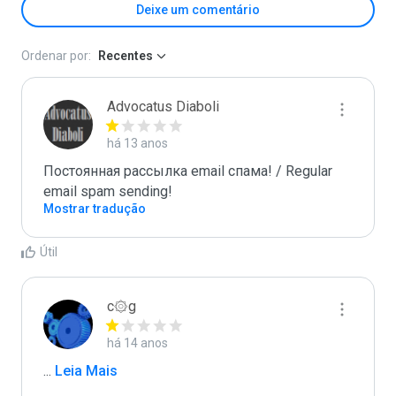
Deixe um comentário
Ordenar por:
Recentes
Advocatus Diaboli
há 13 anos
Постоянная рассылка email спама! / Regular 
email spam sending!
Mostrar tradução
Útil
c۞g
há 14 anos
...
 Leia Mais