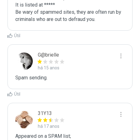
It is listed at *****

Be wary of spammed sites, they are often run by 
criminals who are out to defraud you.
Útil
G@brielle
há 15 anos
Spam sending.
Útil
31Y13
há 17 anos
Appeared on a SPAM list;
