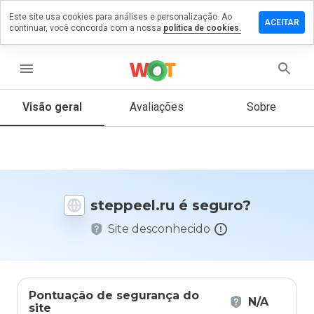
Este site usa cookies para análises e personalização. Ao
ixe um
ACEITAR
continuar, você concorda com a nossa
política de cookies.
mentário
m
eppeel.ru
menu
Visão geral
Avaliações
Sobre
De 1
a 5,
que
nota
você
steppeel.ru é seguro?
daria
a
Site desconhecido
este
site?
Pontuação de segurança do
N/A
site