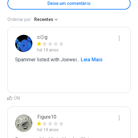
Deixe um comentário
Ordenar por:
Recentes
c۞g
há 14 anos
Spammer listed with Joewei
...
 Leia Mais
Útil
Figure10
há 14 anos