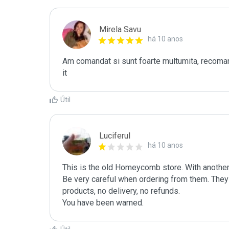
Mirela Savu
há 10 anos
Am comandat si sunt foarte multumita, recoman
it
Útil
Luciferul
há 10 anos
This is the old Homeycomb store. With another
Be very careful when ordering from them. They
products, no delivery, no refunds.

You have been warned.