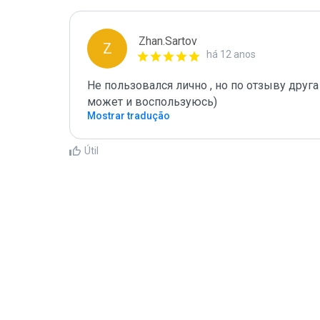
Zhan.Sartov
Z
há 12 anos
Не пользовался лично , но по отзыву друга
может и воспользуюсь)
Mostrar tradução
Útil