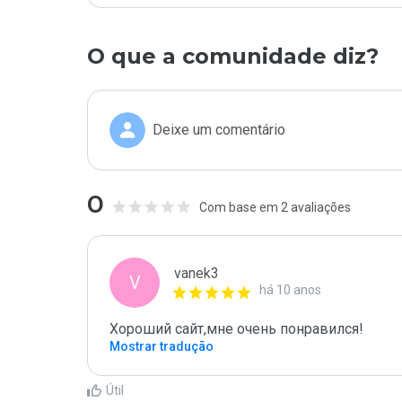
O que a comunidade diz?
Deixe um comentário
0
Com base em 2 avaliações
vanek3
V
há 10 anos
Хороший сайт,мне очень понравился!
Mostrar tradução
Útil