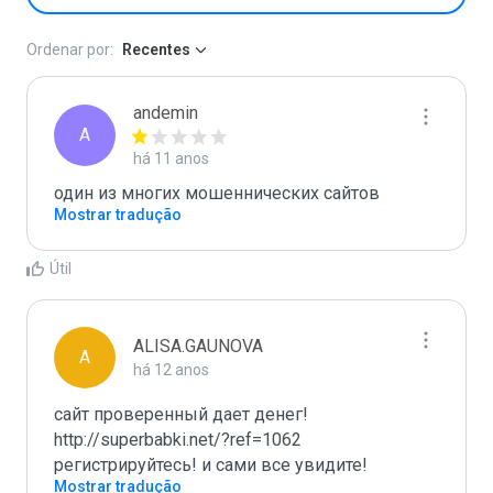
Ordenar por:
Recentes
andemin
A
há 11 anos
один из многих мошеннических сайтов
Mostrar tradução
Útil
ALISA.GAUNOVA
A
há 12 anos
сайт проверенный дает денег! 
http://superbabki.net/?ref=1062 
Mostrar tradução