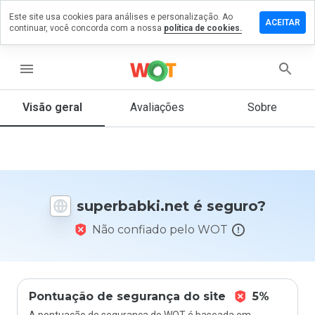
Este site usa cookies para análises e personalização. Ao
xe um
ACEITAR
continuar, você concorda com a nossa
política de cookies.
entário
rbabki.net
menu
Visão geral
Avaliações
Sobre
De 1
a 5,
que
nota
você
superbabki.net é seguro?
daria
a
Não confiado pelo WOT
este
site?
Pontuação de segurança do site
5%