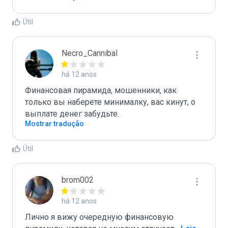
Útil
Necro_Cannibal
há 12 anos
Финансовая пирамида, мошенники, как 
только вы наберете минималку, вас кинут, о 
выплате денег забудьте.
Mostrar tradução
Útil
brom002
há 12 anos
Лично я вижу очередную финансовую 