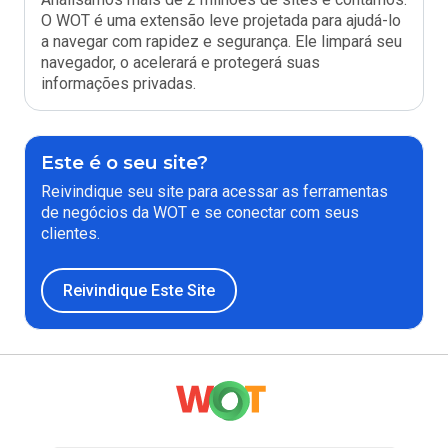
O WOT é uma extensão leve projetada para ajudá-lo
a navegar com rapidez e segurança. Ele limpará seu
navegador, o acelerará e protegerá suas
informações privadas.
Este é o seu site?
Reivindique seu site para acessar as ferramentas
de negócios da WOT e se conectar com seus
clientes.
Reivindique Este Site