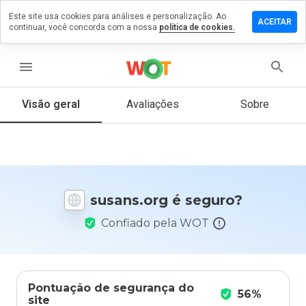
Este site usa cookies para análises e personalização. Ao
ixe um
ACEITAR
continuar, você concorda com a nossa
política de cookies.
mentário
m
sans.org
menu
Visão geral
Avaliações
Sobre
De 1
a 5,
que
nota
você
susans.org é seguro?
daria
a
Confiado pela WOT
este
site?
Pontuação de segurança do
56%
site