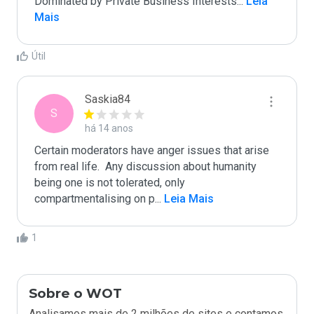
Dominated by Private Business Interests
...
 Leia 
Mais
Útil
Saskia84
S
há 14 anos
Certain moderators have anger issues that arise 
from real life.  Any discussion about humanity 
being one is not tolerated, only 
compartmentalising on p
...
 Leia Mais
1
Sobre o WOT
Analisamos mais de 2 milhões de sites e contamos.