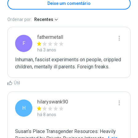
Deixe um comentário
Ordenar por:
Recentes
fathermetall
F
há 3 anos
Inhuman, fascist experiments on people, crippled 
children, mentally ill parents. Foreign freaks.
Útil
hilaryswank90
H
há 8 anos
Susan’s Place Transgender Resources: Heavily 