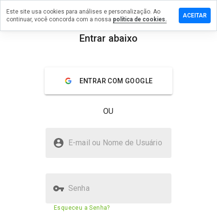
Este site usa cookies para análises e personalização. Ao
um
ACEITAR
continuar, você concorda com a nossa
política de cookies.
ário em
atchesdog.ru
Entrar abaixo
menu
Visão geral
Avaliações
Sobre
ENTRAR COM GOOGLE
De 1
a 5,
que
OU
nota
você
daria
swisswatchesdog.ru é seguro?
a
E-mail ou Nome de Usuário
este
Site suspeito
site?
Senha
Pontuação de segurança do site
1%
Esqueceu a Senha?