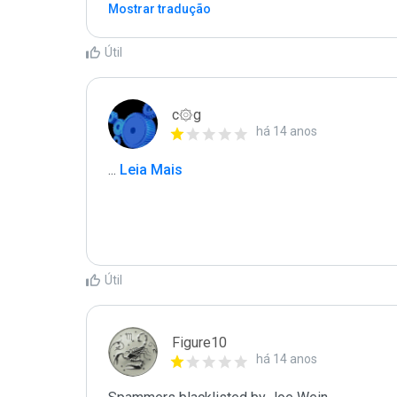
Mostrar tradução
Útil
c۞g
há 14 anos
...
 Leia Mais
Útil
Figure10
há 14 anos