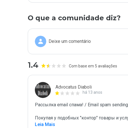
O que a comunidade diz?
Deixe um comentário
1.4
Com base em 5 avaliações
Advocatus Diaboli
há 13 anos
Рассылка email спама! / Email spam sending!
Покупая у подобных "контор" товары и усл
Leia Mais