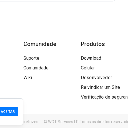
Comunidade
Produtos
Suporte
Download
Comunidade
Celular
Wiki
Desenvolvedor
Reivindicar um Site
Verificação de segura
ACEITAR
s de Uso
Diretrizes
© WOT Services LP. Todos os direitos reservad