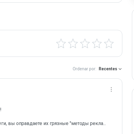
Ordenar por:
Recentes
 

уги, вы оправдаете их грязные "методы рекла
...