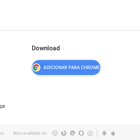
Download
ADICIONAR PARA CHROME
nça
os
Also available on
: