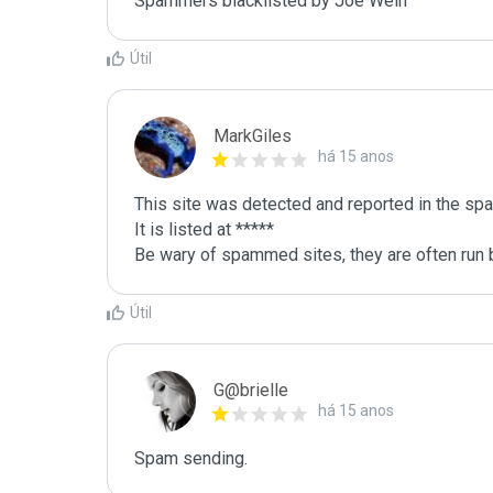
Spammers blacklisted by Joe Wein 
Útil
MarkGiles
há 15 anos
This site was detected and reported in the spa
It is listed at *****

Be wary of spammed sites, they are often run b
Útil
G@brielle
há 15 anos
Spam sending.