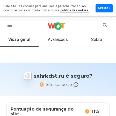
Este site usa cookies para análises e personalização. Ao
ixe um
ACEITAR
continuar, você concorda com a nossa
política de cookies.
mentário
m
hrkdst.ru
menu
Visão geral
Avaliações
Sobre
De 1
a 5,
que
nota
você
sxhrkdst.ru é seguro?
daria
a
Site suspeito
este
site?
Pontuação de segurança do
11%
site