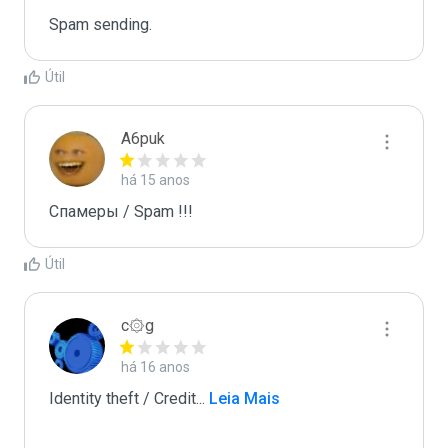
Spam sending.
Útil
A6puk
há 15 anos
Спамеры / Spam !!!
Útil
c۞g
há 16 anos
Identity theft / Credit
...
 Leia Mais