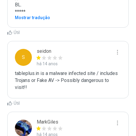
BL.

*****
Mostrar tradução
Útil
seidon
S
há 14 anos
tableplus.in is a malware infected site / includes 
Trojans or Fake AV -> Possibly dangerous to 
visit!!
Útil
MarkGiles
há 14 anos