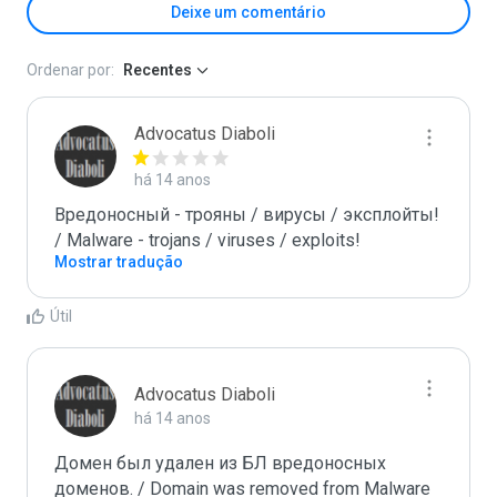
Deixe um comentário
Ordenar por:
Recentes
Advocatus Diaboli
há 14 anos
Вредоносный - трояны / вирусы / эксплойты! 
/ Malware - trojans / viruses / exploits!
Mostrar tradução
Útil
Advocatus Diaboli
há 14 anos
Домен был удален из БЛ вредоносных 
доменов. / Domain was removed from Malware 