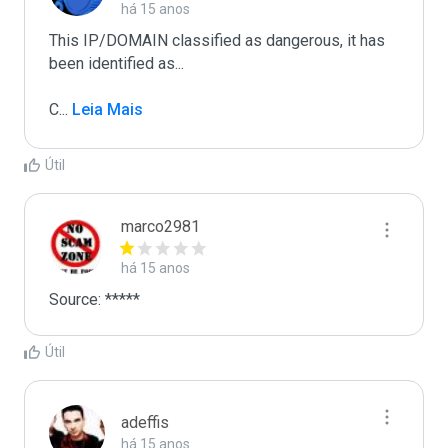
há 15 anos
This IP/DOMAIN classified as dangerous, it has 
been identified as...

C
...
 Leia Mais
Útil
marco2981
há 15 anos
Source: *****
Útil
adeffis
há 15 anos