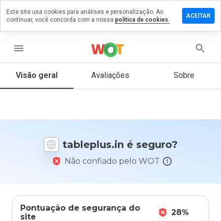
Este site usa cookies para análises e personalização. Ao
ixe um
ACEITAR
continuar, você concorda com a nossa
política de cookies.
mentário
m
bleplus.in
menu
Visão geral
Avaliações
Sobre
De 1
a 5,
que
nota
você
tableplus.in é seguro?
daria
a
Não confiado pelo WOT
este
site?
Pontuação de segurança do
28%
site